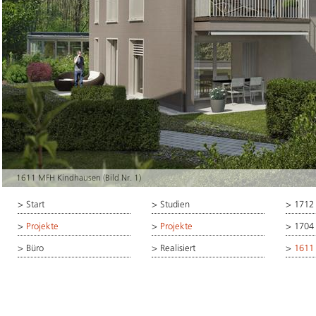
1611 MFH Kindhausen (Bild Nr. 1)
>
Start
>
Studien
>
1712
>
Projekte
>
Projekte
>
1704
>
Büro
>
Realisiert
>
1611