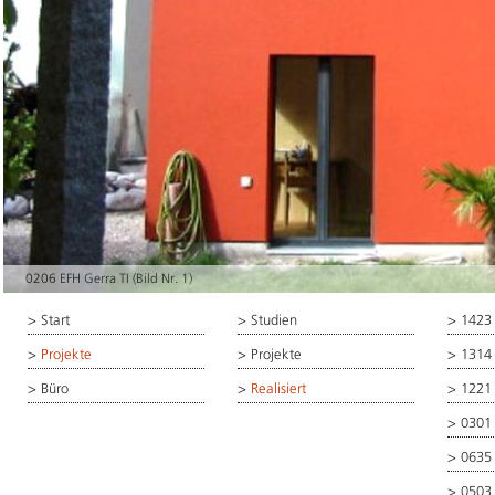
0206 EFH Gerra TI (Bild Nr. 1)
>
Start
>
Studien
>
1423
>
Projekte
>
Projekte
>
1314
>
Büro
>
Realisiert
>
1221
>
0301
>
0635
>
0503 