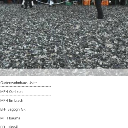
 Gartenwohnhaus Uster
 MFH Oerlikon
 MFH Embrach
 EFH Sagogn GR
 MFH Bauma
EFH Hinwil