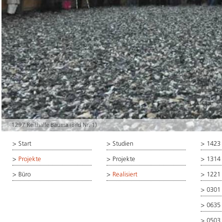
1297 Reithalle Bauma (Bild Nr. 1)
>
Start
>
Studien
>
1423
>
Projekte
>
Projekte
>
1314
>
Büro
>
Realisiert
>
1221
>
0301
>
0635
>
0503 